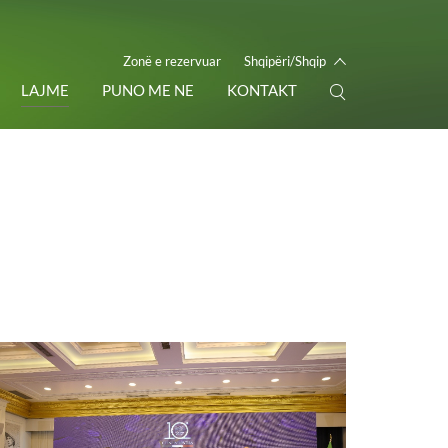
Zonë e rezervuar
Shqipëri/Shqip
LAJME
PUNO ME NE
KONTAKT