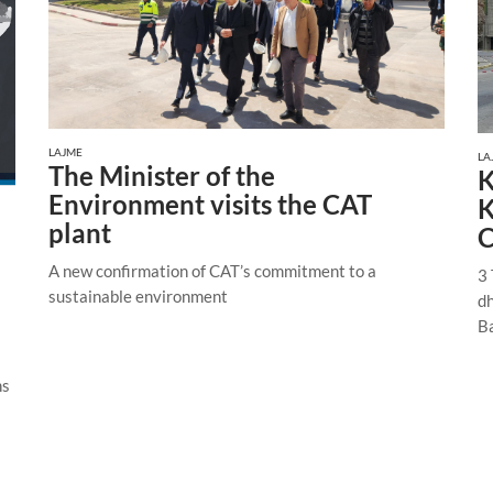
LAJME
LA
The Minister of the
K
Environment visits the CAT
K
plant
C
A new confirmation of CAT’s commitment to a
3 
sustainable environment
dh
Ba
ns