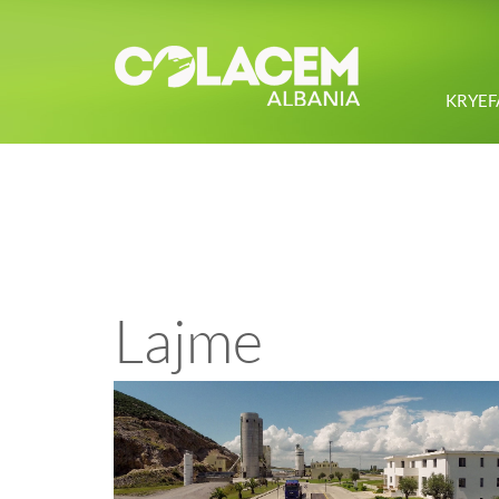
KRYEF
Lajme