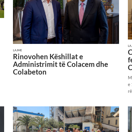
LA
C
LAJME
Rinovohen Këshillat e
f
Administrimit të Colacem dhe
C
Colabeton
Më
e 
rë