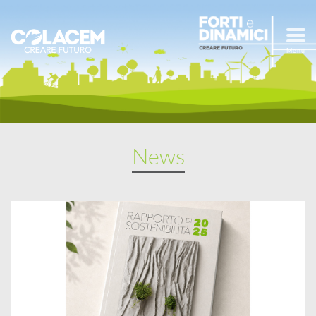
Menu
News