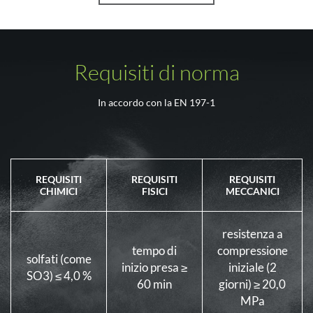
Requisiti di norma
In accordo con la EN 197-1
REQUISITI
REQUISITI
REQUISITI
CHIMICI
FISICI
MECCANICI
resistenza a
tempo di
compressione
solfati (come
inizio presa ≥
iniziale (2
SO3) ≤ 4,0 %
60 min
giorni) ≥ 20,0
MPa