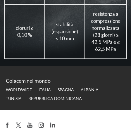
resistenza a
compressione
stabilità
cloruri ≤
normalizzata
(espansione)
0,10 %
(28 giorni) ≥
≤ 10 mm
42,5 MPa e ≤
62,5 MPa
Colacem nel mondo
WORLDWIDE
ITALIA
SPAGNA
ALBANIA
TUNISIA
REPUBBLICA DOMINICANA