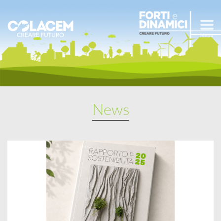
Menu
News