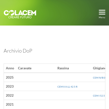
Menu
Archivio DoP
Anno
Caravate
Rassina
Ghigiano
2025
CEM IV/B (P) 3
2023
CEM II A-LL 42.5 R
2022
CEM I 52.5 R I
2021