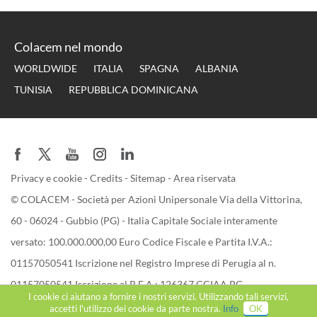
Colacem nel mondo
WORLDWIDE
ITALIA
SPAGNA
ALBANIA
TUNISIA
REPUBBLICA DOMINICANA
Privacy e cookie
-
Credits
-
Sitemap
-
Area riservata
© COLACEM - Società per Azioni Unipersonale Via della Vittorina,
60 - 06024 - Gubbio (PG) - Italia Capitale Sociale interamente
versato: 100.000.000,00 Euro Codice Fiscale e Partita I.V.A.:
01157050541 Iscrizione nel Registro Imprese di Perugia al n.
01157050541 Iscrizione al R.E.A.: 126367 CCIAA PG
I cookie ci aiutano a fornire i nostri servizi. Utilizzando tali servizi,
accetti l'utilizzo dei cookie da parte nostra.
Info
OK